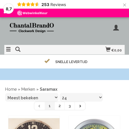
×
253
Reviews
8,7
€0,00
SNELLE LEVERTIJD
Home
»
Merken
»
Saramax
1
2
3