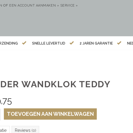
EN
OF
EEN ACCOUNT AANMAKEN »
SERVICE »
ERZENDING
SNELLE LEVERTIJD
2 JAREN GARANTIE
NE
NDER WANDKLOK TEDDY
,75
TOEVOEGEN AAN WINKELWAGEN
atie
Reviews
(0)