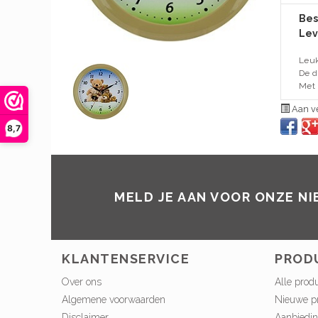
Bes
Lev
Leuk
De d
Met 
Aan ve
8,7
MELD JE AAN VOOR ONZE N
KLANTENSERVICE
PROD
Over ons
Alle prod
Algemene voorwaarden
Nieuwe p
Disclaimer
Aanbiedi