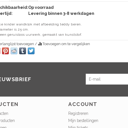
chikbaarheid:
Op voorraad
ertijd:
Levering binnen 3-8 werkdagen
e kinder wandklok met afbeelding teddy beren.
iameter is 25 cm.
een geruisloos uurwerk, gemaakt van kunststof.
rlanglijst toevoegen
/
Toevoegen om te vergelijken
IEUWSBRIEF
UCTEN
ACCOUNT
ucten
Registreren
roducten
Mijn bestellingen
ngen
Mijn tickets