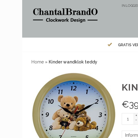
INLOGG
GRATIS V
Home
»
Kinder wandklok teddy
KI
€
39
+
-
Inform