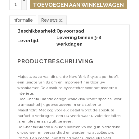
+
TOEVOEGEN AAN WINKELWAGEN
-
Informatie
Reviews
(0)
Beschikbaarheid:
Op voorraad
Levering binnen 3-8
Levertijd:
werkdagen
PRODUCTBESCHRIJVING
Majestueuze wandklok, de New York Skyscraper heeft
een lengte van 83 cm en imponeert hierdoor uw
woonkamer. De absolute eyecatcher voor het moderne
interieur.
Elke ChantalBrando design wandklok wordt speciaal voor
u ambachtelijk geproduceerd in ons atelier te
Maastricht. Met oog voor elk detail wordt de absolute
perfectie verkregen, een uurwerk waar u vele tientallen
jaren plezier aan zult beleven.
De ChantalBrando klokken worden volledig in Nederland
ontworpen en vervaardigd en worden nu al collectors
items. Een goede investering waar u dagelijks veel