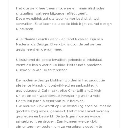
Het uurwerk heeft een moderne en minimalistische
uitstraling, wat een bijzonder effect geeft.
Deze wandklok zal uw woonkamer beslist stijlvol
aanvullen. Elke keer als u op de klok kijkt zal het design
u bekoren.
Alle ChantalBrandO wand- en tafel klokken zijn van
Nederlands Design. Elke klok is door de ontwerper
gesigneerd en genummerd.
Uitsluitend de beste kwaliteit geborsteld edelstaal
vormt de basis voor elke klok. Het Quartz precieze
uurwerk is van Duits fabricaat.
De moderne design klokken worden in het productie
atelier te Maastricht ontwikkeld en ambachtelijk
geproduceerd. Dat maakt elke ChantalBrandO klok
uniek en een waardevolle investering waar u vele
tientallen jaren plezier van zult beleven.
Uw nieuwe klok wordt op uw bestelling speciaal met de
grootste zorg voor u gemaakt. Het metaal moet worden
gesneden en bewerkt. De laklagen moeten worden
aangebracht en drogen. Dan kunnen we de klok
afmonteren en testen, om ze vervolgens goed in te