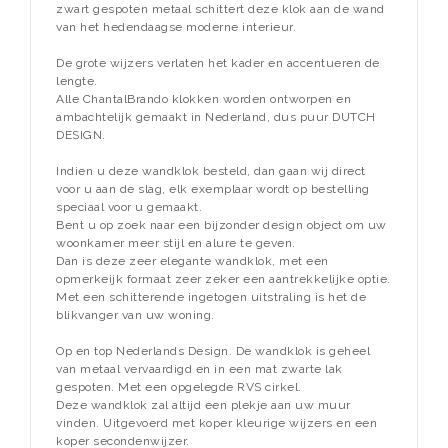
zwart gespoten metaal schittert deze klok aan de wand
van het hedendaagse moderne interieur.
De grote wijzers verlaten het kader en accentueren de
lengte.
Alle ChantalBrando klokken worden ontworpen en
ambachtelijk gemaakt in Nederland, dus puur DUTCH
DESIGN.
Indien u deze wandklok besteld, dan gaan wij direct
voor u aan de slag, elk exemplaar wordt op bestelling
speciaal voor u gemaakt.
Bent u op zoek naar een bijzonder design object om uw
woonkamer meer stijl en alure te geven.
Dan is deze zeer elegante wandklok, met een
opmerkeijk formaat zeer zeker een aantrekkelijke optie.
Met een schitterende ingetogen uitstraling is het de
blikvanger van uw woning.
Op en top Nederlands Design. De wandklok is geheel
van metaal vervaardigd en in een mat zwarte lak
gespoten. Met een opgelegde RVS cirkel.
Deze wandklok zal altijd een plekje aan uw muur
vinden. Uitgevoerd met koper kleurige wijzers en een
koper secondenwijzer.