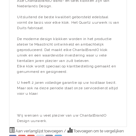
Alle ChantalBrandO wand- en tafel klokken zijn van
Nederlands Design.
Uitsluitend de beste kwaliteit geborsteld edelstaal
vormt de basis voor elke klok. Het Quartz uurwerk is van
Duits fabricaat.
De moderne design klokken worden in het productie
atelier te Maastricht ontwikkeld en ambachtelijk
geproduceerd. Dat maakt elke ChantalBrandO klok
uniek en een waardevolle investering waar u vele
tientallen jaren plezier van zult beleven.
Elke klok wordt speciaal op klantbestelling gemaakt en
genummerd en gesigneerd.
U heeft 2 jaren volledige garantie op uw kostbaar bezit.
Maar ook na deze periode staat onze servicedienst altijd
voor u klaar.
Wij wensen u veel plezier van uw ChantalBrandO
Design uurwerk.
Aan verlanglijst toevoegen
/
Toevoegen om te vergelijken