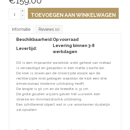
€
159,00
+
TOEVOEGEN AAN WINKELWAGEN
-
Informatie
Reviews
(0)
Beschikbaarheid:
Op voorraad
Levering binnen 3-8
Levertijd:
werkdagen
Dit is een imposante wandklok welk geheel van metaal
is vervaardigd en gespoten in een matte zwarte lak.
De klok is zowel aan de linkerzijde alsook aan de
rechterzijde rond gebogen waardoor de klok een drie
dimensionaal moderne uitstraling heeft.
De lengte is 50 cm en de breedte is 31 cm.
De grote gouden wijzers geven het uurwerk een
strakke en minimalistische uitstraling.
Een schitterend object wat in uw woonkamer duidelijk
zal opvallen.