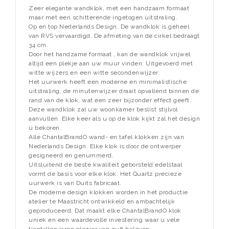
Zeer elegante wandklok, met een handzaam formaat
maar met een schitterende ingetogen uitstraling.
Op en top Nederlands Design. De wandklok is geheel
van RVS vervaardigd. De afmeting van de cirkel bedraagt
34 cm.
Door het handzame formaat , kan de wandklok vrijwel
altijd een plekje aan uw muur vinden. Uitgevoerd met
witte wijzers en een witte secondenwijzer.
Het uurwerk heeft een moderne en minimalistische
uitstraling, de minutenwijzer draait opvallend binnen de
rand van de klok, wat een zeer bijzonder effect geeft.
Deze wandklok zal uw woonkamer beslist stijlvol
aanvullen. Elke keer als u op de klok kijkt zal het design
u bekoren.
Alle ChantalBrandO wand- en tafel klokken zijn van
Nederlands Design. Elke klok is door de ontwerper
gesigneerd en genummerd.
Uitsluitend de beste kwaliteit geborsteld edelstaal
vormt de basis voor elke klok. Het Quartz precieze
uurwerk is van Duits fabricaat.
De moderne design klokken worden in het productie
atelier te Maastricht ontwikkeld en ambachtelijk
geproduceerd. Dat maakt elke ChantalBrandO klok
uniek en een waardevolle investering waar u vele