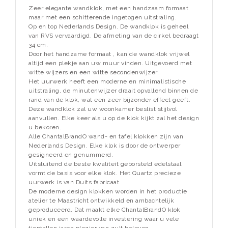
Zeer elegante wandklok, met een handzaam formaat
maar met een schitterende ingetogen uitstraling.
Op en top Nederlands Design. De wandklok is geheel
van RVS vervaardigd. De afmeting van de cirkel bedraagt
34 cm.
Door het handzame formaat , kan de wandklok vrijwel
altijd een plekje aan uw muur vinden. Uitgevoerd met
witte wijzers en een witte secondenwijzer.
Het uurwerk heeft een moderne en minimalistische
uitstraling, de minutenwijzer draait opvallend binnen de
rand van de klok, wat een zeer bijzonder effect geeft.
Deze wandklok zal uw woonkamer beslist stijlvol
aanvullen. Elke keer als u op de klok kijkt zal het design
u bekoren.
Alle ChantalBrandO wand- en tafel klokken zijn van
Nederlands Design. Elke klok is door de ontwerper
gesigneerd en genummerd.
Uitsluitend de beste kwaliteit geborsteld edelstaal
vormt de basis voor elke klok. Het Quartz precieze
uurwerk is van Duits fabricaat.
De moderne design klokken worden in het productie
atelier te Maastricht ontwikkeld en ambachtelijk
geproduceerd. Dat maakt elke ChantalBrandO klok
uniek en een waardevolle investering waar u vele