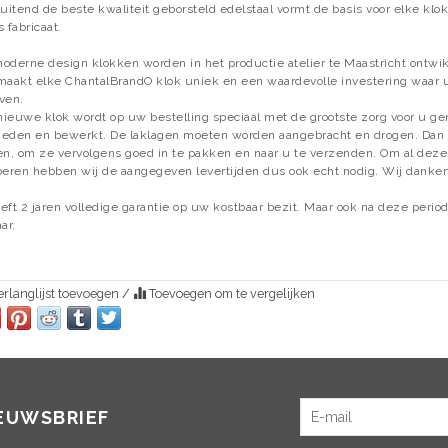
luitend de beste kwaliteit geborsteld edelstaal vormt de basis voor elke kl
s fabricaat.
oderne design klokken worden in het productie atelier te Maastricht ontwi
maakt elke ChantalBrandO klok uniek en een waardevolle investering waar u v
ven.
ieuwe klok wordt op uw bestelling speciaal met de grootste zorg voor u g
eden en bewerkt. De laklagen moeten worden aangebracht en drogen. Dan
en, om ze vervolgens goed in te pakken en naar u te verzenden. Om al dez
oeren hebben wij de aangegeven levertijden dus ook echt nodig. Wij danke
eft 2 jaren volledige garantie op uw kostbaar bezit. Maar ook na deze periode
ar.
rlanglijst toevoegen
/
Toevoegen om te vergelijken
IEUWSBRIEF