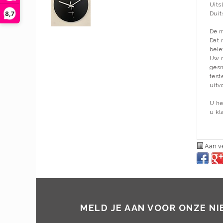
Uits
8,7
Duit
De m
Dat 
bele
Uw n
gesn
test
uitv
U he
u kla
Aan ve
MELD JE AAN VOOR ONZE N