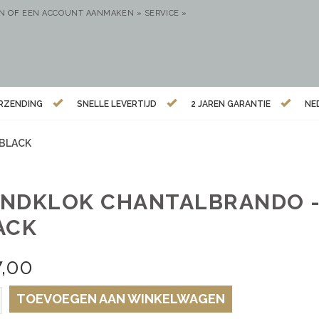
EN
OF
EEN ACCOUNT AANMAKEN »
SERVICE »
ERZENDING
SNELLE LEVERTIJD
2 JAREN GARANTIE
NE
 BLACK
NDKLOK CHANTALBRANDO --
ACK
7,00
TOEVOEGEN AAN WINKELWAGEN