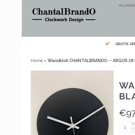
INLOGG
GRATIS V
Home
»
Wandklok CHANTALBRANDO -- ARGOS 28
WA
BL
€
9
+
-