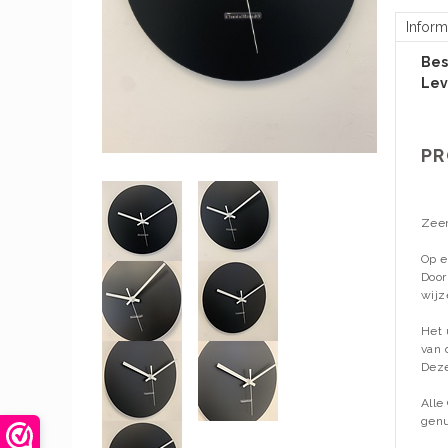
Inform
Bes
Lev
PR
Zeer
Op e
Door
wijz
Het 
van 
Deze
Alle
gen