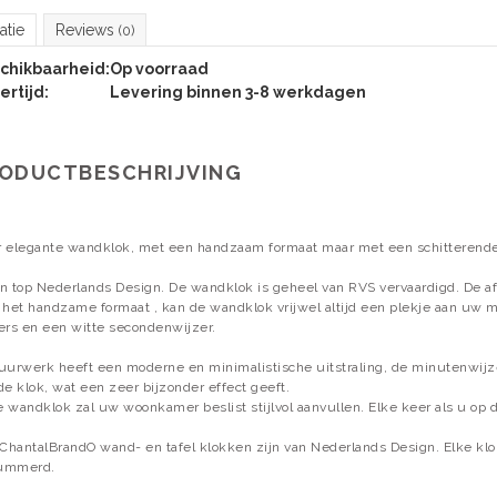
atie
Reviews
(0)
chikbaarheid:
Op voorraad
ertijd:
Levering binnen 3-8 werkdagen
ODUCTBESCHRIJVING
 elegante wandklok, met een handzaam formaat maar met een schitterende 
n top Nederlands Design. De wandklok is geheel van RVS vervaardigd. De af
 het handzame formaat , kan de wandklok vrijwel altijd een plekje aan uw 
ers en een witte secondenwijzer.
uurwerk heeft een moderne en minimalistische uitstraling, de minutenwijze
de klok, wat een zeer bijzonder effect geeft.
 wandklok zal uw woonkamer beslist stijlvol aanvullen. Elke keer als u op d
 ChantalBrandO wand- en tafel klokken zijn van Nederlands Design. Elke kl
ummerd.