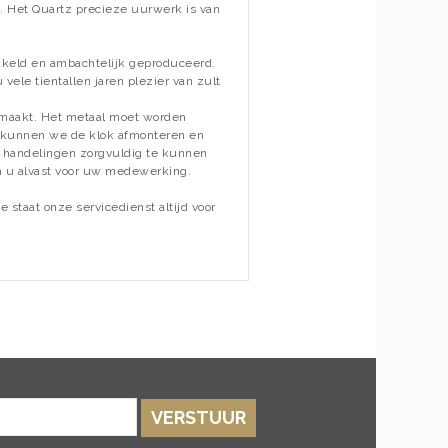
ok. Het Quartz precieze uurwerk is van
kkeld en ambachtelijk geproduceerd.
ele tientallen jaren plezier van zult
emaakt. Het metaal moet worden
 kunnen we de klok afmonteren en
e handelingen zorgvuldig te kunnen
n u alvast voor uw medewerking.
 staat onze servicedienst altijd voor
VERSTUUR