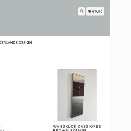
€0,00
DERLANDS DESIGN
N
p
WANDKLOK CASSIOPEE
BROWN SQUARE