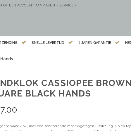
EN
OF
EEN ACCOUNT AANMAKEN »
SERVICE »
ERZENDING
SNELLE LEVERTIJD
2 JAREN GARANTIE
NE
 Hands
NDKLOK CASSIOPEE BROW
UARE BLACK HANDS
7,00
gante wandklok, met een schitterende maar ingetogen uitstraling. Op en to