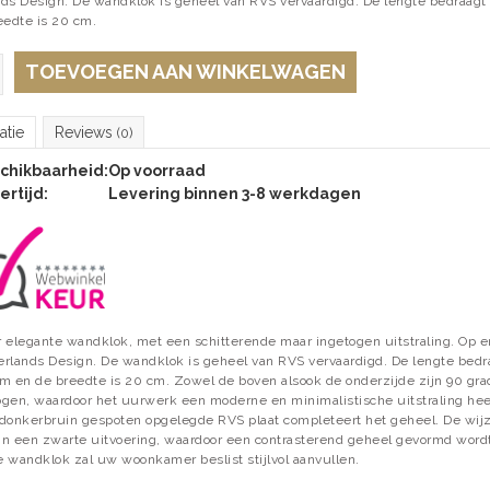
ds Design. De wandklok is geheel van RVS vervaardigd. De lengte bedraagt
eedte is 20 cm.
TOEVOEGEN AAN WINKELWAGEN
atie
Reviews
(0)
chikbaarheid:
Op voorraad
ertijd:
Levering binnen 3-8 werkdagen
 elegante wandklok, met een schitterende maar ingetogen uitstraling. Op e
rlands Design. De wandklok is geheel van RVS vervaardigd. De lengte bedr
m en de breedte is 20 cm. Zowel de boven alsook de onderzijde zijn 90 gr
gen, waardoor het uurwerk een moderne en minimalistische uitstraling hee
donkerbruin gespoten opgelegde RVS plaat completeert het geheel. De wij
 in een zwarte uitvoering, waardoor een contrasterend geheel gevormd wordt
 wandklok zal uw woonkamer beslist stijlvol aanvullen.