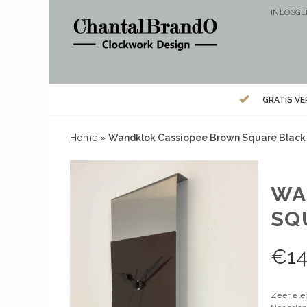
INLOGG
GRATIS V
Home
»
Wandklok Cassiopee Brown Square Black
WA
SQ
€
14
Zeer ele