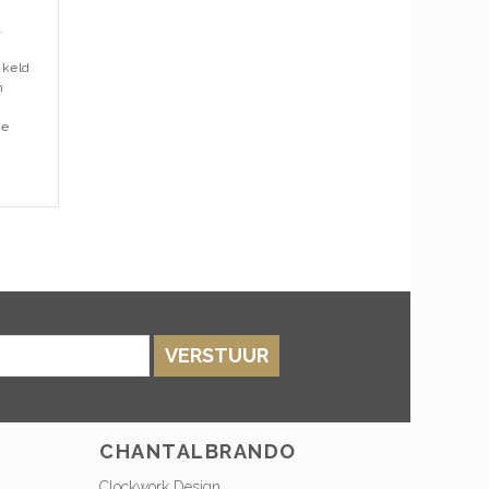
.
kkeld
n
de
VERSTUUR
CHANTALBRANDO
Clockwork Design