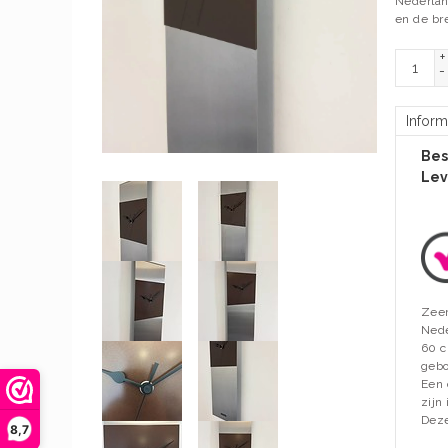
Nederlan
en de br
+
-
Inform
Bes
Lev
Zeer
Nede
60 c
gebo
Een 
zijn
Deze
8,7