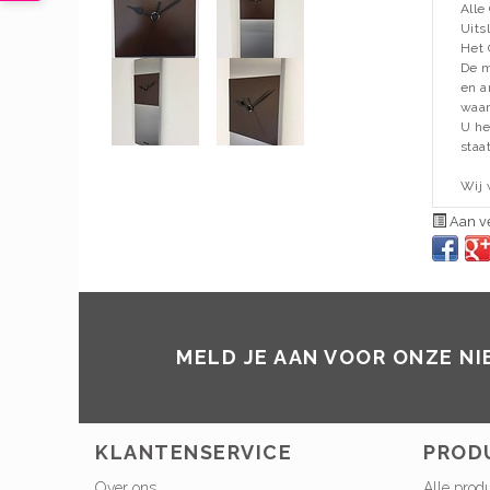
Alle
Uits
Het 
De m
en a
waar
U he
staa
Wij 
Aan ve
MELD JE AAN VOOR ONZE N
KLANTENSERVICE
PROD
Over ons
Alle prod