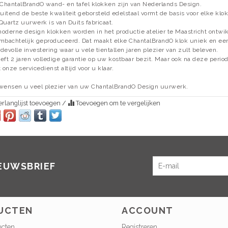
 ChantalBrandO wand- en tafel klokken zijn van Nederlands Design.
luitend de beste kwaliteit geborsteld edelstaal vormt de basis voor elke klok
Quartz uurwerk is van Duits fabricaat.
oderne design klokken worden in het productie atelier te Maastricht ontwi
mbachtelijk geproduceerd. Dat maakt elke ChantalBrandO klok uniek en ee
devolle investering waar u vele tientallen jaren plezier van zult beleven.
eft 2 jaren volledige garantie op uw kostbaar bezit. Maar ook na deze perio
t onze servicedienst altijd voor u klaar.
wensen u veel plezier van uw ChantalBrandO Design uurwerk.
rlanglijst toevoegen
/
Toevoegen om te vergelijken
IEUWSBRIEF
UCTEN
ACCOUNT
ucten
Registreren