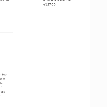
 60 cm
€127,00
n top
aagt
aden
ft.
zers
.