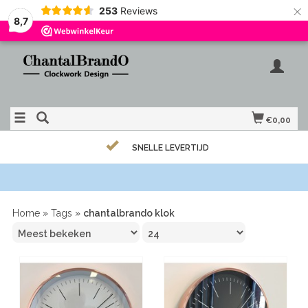
×
253
Reviews
8,7
€0,00
SNELLE LEVERTIJD
Home
»
Tags
»
chantalbrando klok