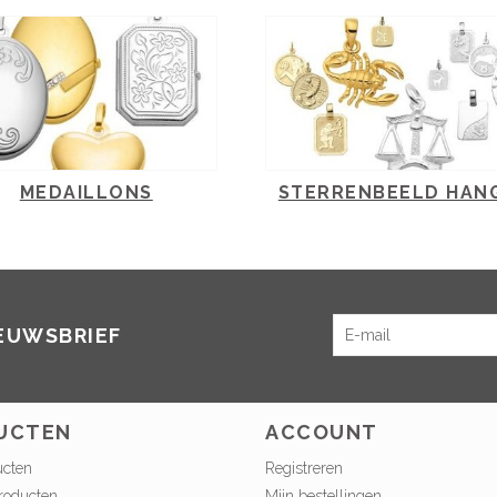
MEDAILLONS
STERRENBEELD HAN
IEUWSBRIEF
UCTEN
ACCOUNT
ucten
Registreren
roducten
Mijn bestellingen