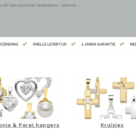
EN
OF
EEN ACCOUNT AANMAKEN »
SERVICE »
ERZENDING
SNELLE LEVERTIJD
2 JAREN GARANTIE
NE
onia & Parel hangers
Kruisjes