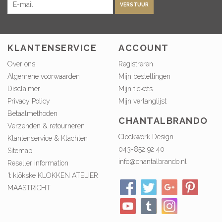
VERSTUUR
KLANTENSERVICE
ACCOUNT
Over ons
Registreren
Algemene voorwaarden
Mijn bestellingen
Disclaimer
Mijn tickets
Privacy Policy
Mijn verlanglijst
Betaalmethoden
CHANTALBRANDO
Verzenden & retourneren
Clockwork Design
Klantenservice & Klachten
043-852 92 40
Sitemap
info@chantalbrando.nl
Reseller information
't klökske KLOKKEN ATELIER
MAASTRICHT