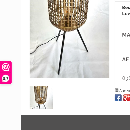
Bes
Lev
MA
AF
83
8,7
Aan ve