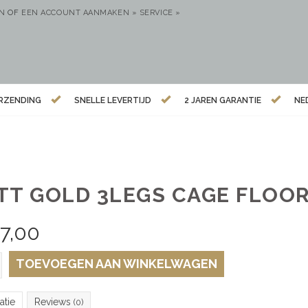
EN
OF
EEN ACCOUNT AANMAKEN »
SERVICE »
ERZENDING
SNELLE LEVERTIJD
2 JAREN GARANTIE
NE
TT GOLD 3LEGS CAGE FLOO
7,00
TOEVOEGEN AAN WINKELWAGEN
atie
Reviews
(0)