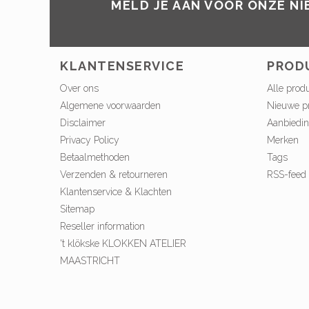
MELD JE AAN VOOR ONZE N
KLANTENSERVICE
PROD
Over ons
Alle prod
Algemene voorwaarden
Nieuwe p
Disclaimer
Aanbiedi
Privacy Policy
Merken
Betaalmethoden
Tags
Verzenden & retourneren
RSS-feed
Klantenservice & Klachten
Sitemap
Reseller information
't klökske KLOKKEN ATELIER
MAASTRICHT