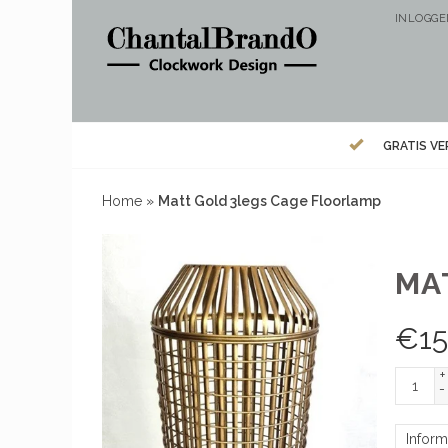
INLOGG
GRATIS V
Home
»
Matt Gold 3legs Cage Floorlamp
MA
€
15
+
-
Inform