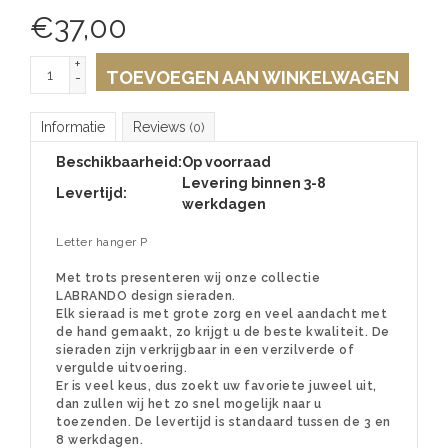
€
37,00
+
TOEVOEGEN AAN WINKELWAGEN
-
Informatie
Reviews
(0)
Beschikbaarheid:
Op voorraad
Levering binnen 3-8
Levertijd:
werkdagen
Letter hanger P
Met trots presenteren wij onze collectie
LABRANDO design sieraden.
Elk sieraad is met grote zorg en veel aandacht met
de hand gemaakt, zo krijgt u de beste kwaliteit. De
sieraden zijn verkrijgbaar in een verzilverde of
vergulde uitvoering.
Er is veel keus, dus zoekt uw favoriete juweel uit,
dan zullen wij het zo snel mogelijk naar u
toezenden. De levertijd is standaard tussen de 3 en
8 werkdagen.