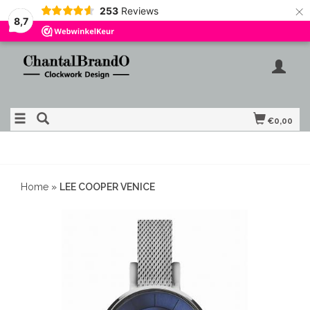
×
253
Reviews
8,7
€0,00
GRATIS VERZENDING
Home
»
LEE COOPER VENICE