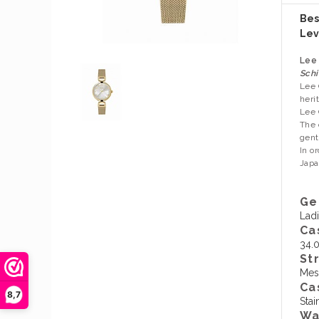
Bes
Lev
Lee
Schi
Lee 
heri
Lee 
The 
gent
In o
Japa
Ge
Lad
Ca
34.
St
Mes
Ca
8,7
Stai
Wa