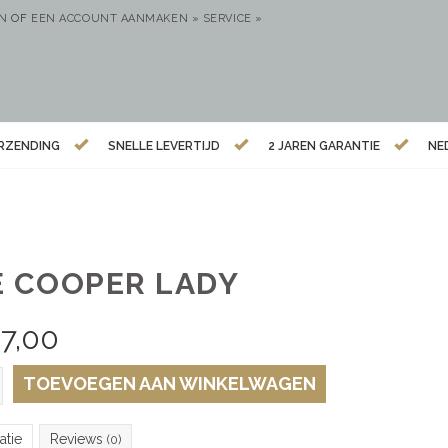
EN
OF
EEN ACCOUNT AANMAKEN »
SERVICE »
ERZENDING
SNELLE LEVERTIJD
2 JAREN GARANTIE
NE
E COOPER LADY
7,00
TOEVOEGEN AAN WINKELWAGEN
atie
Reviews
(0)