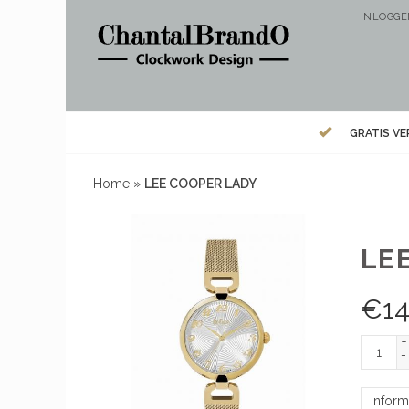
INLOGG
GRATIS V
Home
»
LEE COOPER LADY
LE
€
14
+
-
Inform