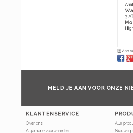
Ana
Wa
3 A
Mo
Hig
Aan ve
MELD JE AAN VOOR ONZE N
KLANTENSERVICE
PROD
Over ons
Alle prod
Algemene voorwaarden
Nieuwe p