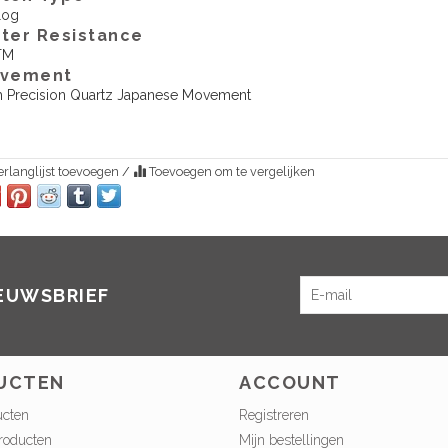
log
ter Resistance
TM
vement
h Precision Quartz Japanese Movement
rlanglijst toevoegen
/
Toevoegen om te vergelijken
IEUWSBRIEF
UCTEN
ACCOUNT
ucten
Registreren
roducten
Mijn bestellingen