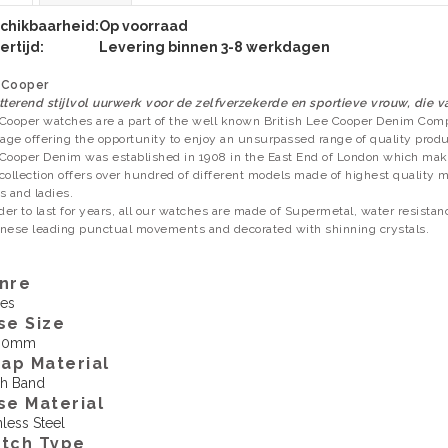
chikbaarheid:
Op voorraad
ertijd:
Levering binnen 3-8 werkdagen
 Cooper
tterend stijlvol uurwerk voor de zelfverzekerde en sportieve vrouw, die 
Cooper watches are a part of the well known British Lee Cooper Denim Com
tage offering the opportunity to enjoy an unsurpassed range of quality produ
Cooper Denim was established in 1908 in the East End of London which makes
collection offers over hundred of different models made of highest quality ma
s and ladies.
rder to last for years, all our watches are made of Supermetal, water resist
nese leading punctual movements and decorated with shinning crystals.
nre
ies
se Size
00mm
rap Material
h Band
se Material
nless Steel
tch Type