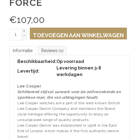
FORCE
€
107,00
+
TOEVOEGEN AAN WINKELWAGEN
-
Informatie
Reviews
(0)
Beschikbaarheid:
Op voorraad
Levering binnen 3-8
Levertijd:
werkdagen
Lee Cooper
Schitterend stijlvol uurwerk voor de zelfverzekerde en
sportieve man, die van uitdagingen houdt.
Lee Cooper watches are a part of the well-known British
Lee Cooper Denim Company and maintains the Brand
style heritage offering the opportunity to enjoy an
unsurpassed range of quality products.
Lee Cooper Denim was established in 1908 in the East
End of London which makes it the first authentic denim
brand.