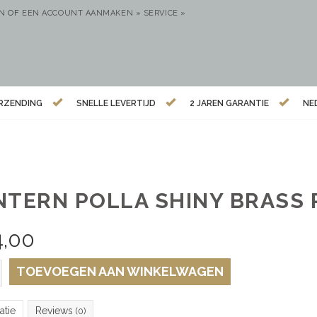
EN
OF
EEN ACCOUNT AANMAKEN »
SERVICE »
ERZENDING
SNELLE LEVERTIJD
2 JAREN GARANTIE
NE
NTERN POLLA SHINY BRASS 
4,00
TOEVOEGEN AAN WINKELWAGEN
atie
Reviews
(0)