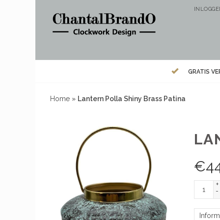
INLOGG
GRATIS V
Home
»
Lantern Polla Shiny Brass Patina
LA
€
4
+
-
Inform