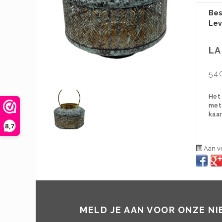
Bes
Lev
LA
54
Het 
met 
kaar
8,7
Aan ve
MELD JE AAN VOOR ONZE N