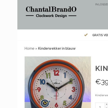
INLOGG
GRATIS V
Home
»
Kinderwekker in blauw
KI
€
39
Kinderwe
+
-