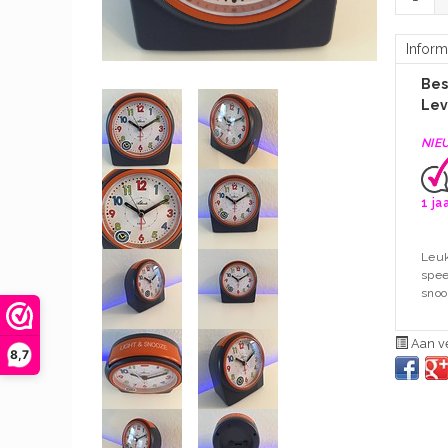
Inform
Bes
Lev
NIE
1 ja
Leuk
spee
snoo
Aan ve
8,7