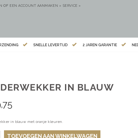
EN
OF
EEN ACCOUNT AANMAKEN »
SERVICE »
ERZENDING
SNELLE LEVERTIJD
2 JAREN GARANTIE
NE
NDERWEKKER IN BLAUW
,75
kker in blauw met oranje kleuren.
TOEVOEGEN AAN WINKELWAGEN