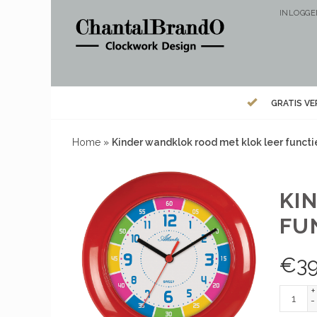
INLOGG
GRATIS V
Home
»
Kinder wandklok rood met klok leer functi
KI
FU
€
39
+
-