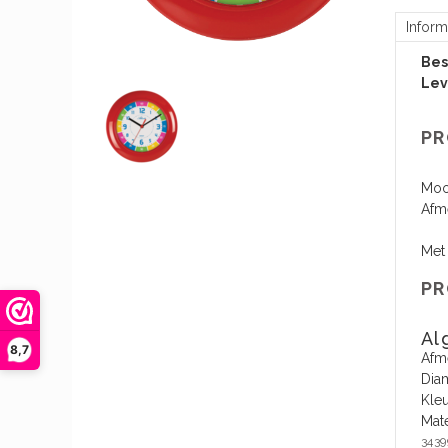
Inform
Bes
Lev
PR
Mooi
Afm
Met 
PR
Al
8,7
Afme
Dia
Kle
Mate
3439