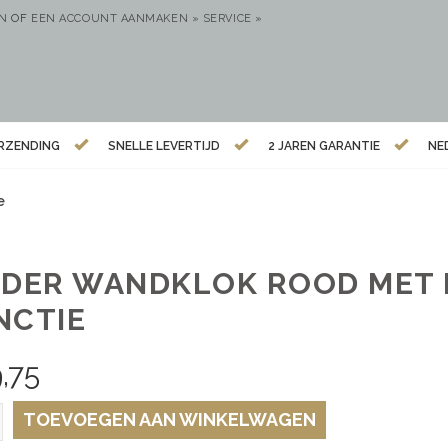
EN
OF
EEN ACCOUNT AANMAKEN »
SERVICE »
ERZENDING
SNELLE LEVERTIJD
2 JAREN GARANTIE
NE
e
NDER WANDKLOK ROOD MET 
NCTIE
,75
TOEVOEGEN AAN WINKELWAGEN