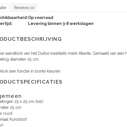
atie
Reviews
(0)
chikbaarheid:
Op voorraad
ertijd:
Levering binnen 3-8 werkdagen
ODUCTBESCHRIJVING
e wandklok van het Duitse kwaliteits merk Atlanta. Gemaakt van een 
eting diameter 25 cm.
klok leer functie in bonte kleuren.
ODUCTSPECIFICATIES
gemeen
tingen 25 x 25 cm (lxb)
meter 25 cm
ur rood
riaal Kunststof
96