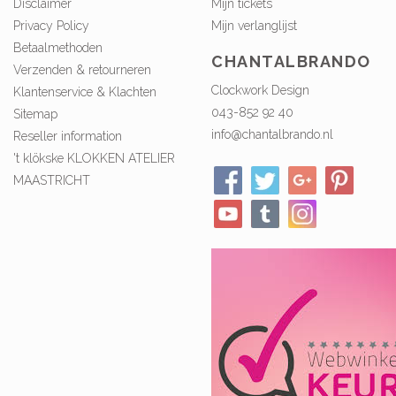
Disclaimer
Mijn tickets
Privacy Policy
Mijn verlanglijst
Betaalmethoden
CHANTALBRANDO
Verzenden & retourneren
Clockwork Design
Klantenservice & Klachten
043-852 92 40
Sitemap
info@chantalbrando.nl
Reseller information
't klökske KLOKKEN ATELIER
MAASTRICHT