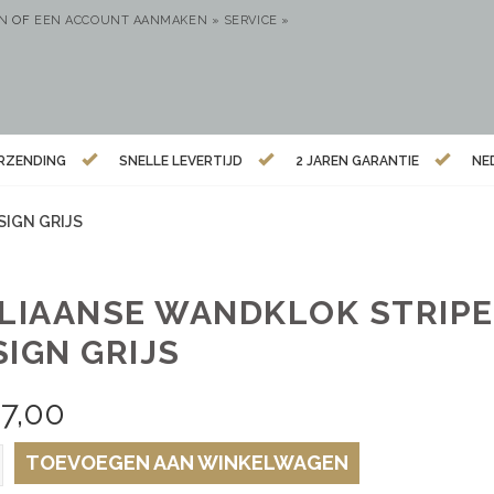
EN
OF
EEN ACCOUNT AANMAKEN »
SERVICE »
ERZENDING
SNELLE LEVERTIJD
2 JAREN GARANTIE
NE
SIGN GRIJS
ALIAANSE WANDKLOK STRIP
SIGN GRIJS
7,00
TOEVOEGEN AAN WINKELWAGEN