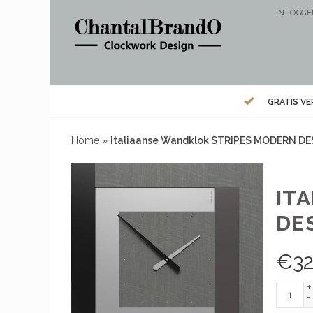
INLOGG
GRATIS V
Home
»
Italiaanse Wandklok STRIPES MODERN DE
IT
DE
€
32
+
-