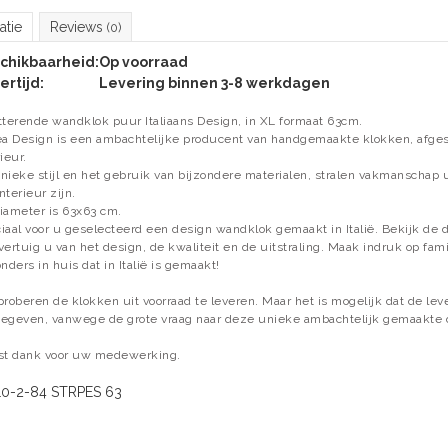
atie
Reviews
(0)
chikbaarheid:
Op voorraad
ertijd:
Levering binnen 3-8 werkdagen
tterende wandklok puur Italiaans Design, in XL formaat 63cm.
ea Design is een ambachtelijke producent van handgemaakte klokken, afg
ieur.
nieke stijl en het gebruik van bijzondere materialen, stralen vakmanschap u
nterieur zijn.
iameter is 63x63 cm.
iaal voor u geselecteerd een design wandklok gemaakt in Italië. Bekijk de 
vertuig u van het design, de kwaliteit en de uitstraling. Maak indruk op fami
onders in huis dat in Italië is gemaakt!
proberen de klokken uit voorraad te leveren. Maar het is mogelijk dat de leve
egeven, vanwege de grote vraag naar deze unieke ambachtelijk gemaakte
st dank voor uw medewerking.
10-2-84 STRPES 63