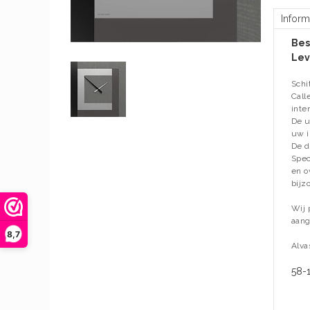
Inform
Bes
Lev
Schi
Call
inter
De u
uw i
De d
Spec
en o
bijz
Wij 
aang
8,7
Alva
58-