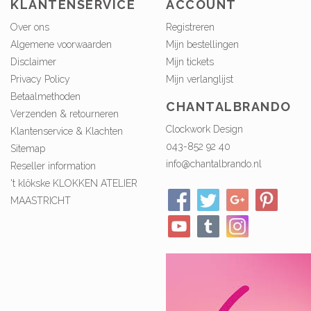
KLANTENSERVICE
ACCOUNT
Over ons
Registreren
Algemene voorwaarden
Mijn bestellingen
Disclaimer
Mijn tickets
Privacy Policy
Mijn verlanglijst
Betaalmethoden
CHANTALBRANDO
Verzenden & retourneren
Clockwork Design
Klantenservice & Klachten
043-852 92 40
Sitemap
info@chantalbrando.nl
Reseller information
't klökske KLOKKEN ATELIER
MAASTRICHT