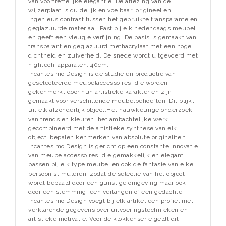
van voortreffelijke elegantie. De aflezing van de
wijzerplaat is duidelijk en voelbaar; origineel en
ingenieus contrast tussen het gebruikte transparante en
geglazuurde materiaal. Past bij elk hedendaags meubel
en geeft een vleugje verfijning. De basis is gemaakt van
transparant en geglazuurd methacrylaat met een hoge
dichtheid en zuiverheid. De snede wordt uitgevoerd met
hightech-apparaten. 40cm.
Incantesimo Design is de studie en productie van
geselecteerde meubelaccessoires, die worden
gekenmerkt door hun artistieke karakter en zijn
gemaakt voor verschillende meubelbehoeften. Dit blijkt
uit elk afzonderlijk object.Het nauwkeurige onderzoek
van trends en kleuren, het ambachtelijke werk
gecombineerd met de artistieke synthese van elk
object, bepalen kenmerken van absolute originaliteit.
Incantesimo Design is gericht op een constante innovatie
van meubelaccessoires, die gemakkelijk en elegant
passen bij elk type meubel en ook de fantasie van elke
persoon stimuleren, zodat de selectie van het object
wordt bepaald door een gunstige omgeving maar ook
door een stemming, een verlangen of een gedachte.
Incantesimo Design voegt bij elk artikel een profiel met
verklarende gegevens over uitvoeringstechnieken en
artistieke motivatie. Voor de klokkenserie geldt dit