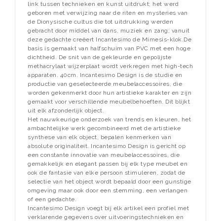
link tussen technieken en kunst uitdrukt; het werd
geboren met verwijzing naar de riten en mysteries van
de Dionysische cultus die tot uitdrukking werden
gebracht door middel van dans, muziek en zang; vanuit
deze gedachte creëert Incantesimo de Mimesis-klok.De
basis is gemaakt van halfschuim van PVC met een hoge
dichtheid. De snit van de gekleurde en gepolijste
methacrylaat wijzerplaat wordt verkregen met high-tech
apparaten. 40cm. Incantesimo Design is de studie en
productie van geselecteerde meubelaccessoires, die
worden gekenmerkt door hun artistieke karakter en zijn
gemaakt voor verschillende meubelbehoeften. Dit blijkt
uit elk afzonderlijk object.
Het nauwkeurige onderzoek van trends en kleuren, het
ambachtelijke werk gecombineerd met de artistieke
synthese van elk object, bepalen kenmerken van
absolute originaliteit. Incantesimo Design is gericht op
een constante innovatie van meubelaccessoires, die
gemakkelijk en elegant passen bij elk type meubel en
ook de fantasie van elke persoon stimuleren, zodat de
selectie van het object wordt bepaald door een gunstige
omgeving maar ook door een stemming, een verlangen
of een gedachte.
Incantesimo Design voegt bij elk artikel een profiel met
verklarende gegevens over uitvoeringstechnieken en