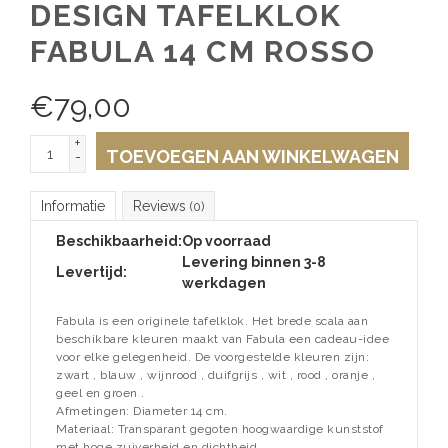
DESIGN TAFELKLOK
FABULA 14 CM ROSSO
€
79,00
+
TOEVOEGEN AAN WINKELWAGEN
-
Informatie
Reviews
(0)
Beschikbaarheid:
Op voorraad
Levering binnen 3-8
Levertijd:
werkdagen
Fabula is een originele tafelklok. Het brede scala aan
beschikbare kleuren maakt van Fabula een cadeau-idee
voor elke gelegenheid. De voorgestelde kleuren zijn:
zwart , blauw , wijnrood , duifgrijs , wit , rood , oranje ,
geel en groen .
Afmetingen: Diameter 14 cm.
Materiaal: Transparant gegoten hoogwaardige kunststof
met hoge zuiverheid en dichtheid.