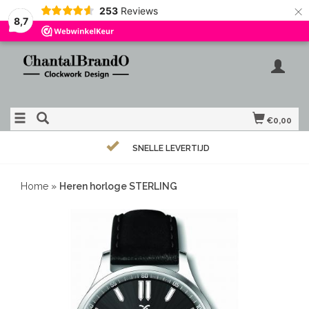
×
253
Reviews
8,7
€0,00
SNELLE LEVERTIJD
Home
»
Heren horloge STERLING