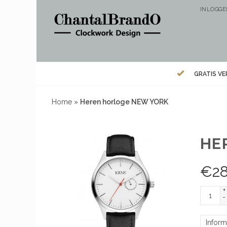
INLOGG
GRATIS V
Home
»
Heren horloge NEW YORK
HE
€
2
+
-
Inform