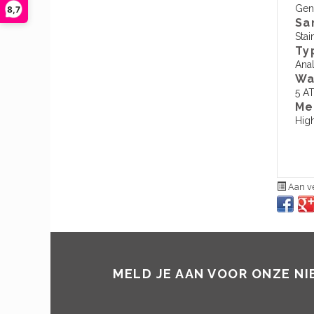
Gen
8,7
Sa
Stai
Ty
Ana
Wa
5 A
​M
Hig
Aan ve
MELD JE AAN VOOR ONZE N