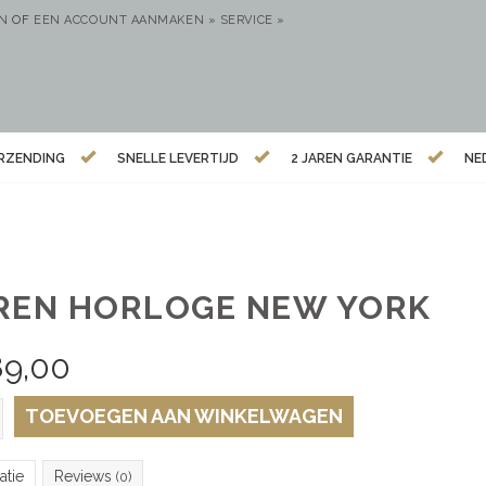
EN
OF
EEN ACCOUNT AANMAKEN »
SERVICE »
ERZENDING
SNELLE LEVERTIJD
2 JAREN GARANTIE
NE
REN HORLOGE NEW YORK
89,00
TOEVOEGEN AAN WINKELWAGEN
atie
Reviews
(0)