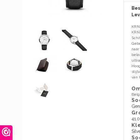
Bes
Lev
KRN
KRNS
Schi
Gebo
naar
bela
ultr
Hoog
stij
van 
O​
Belg
So
Gen
Gr
41.
Kl
Silv
So