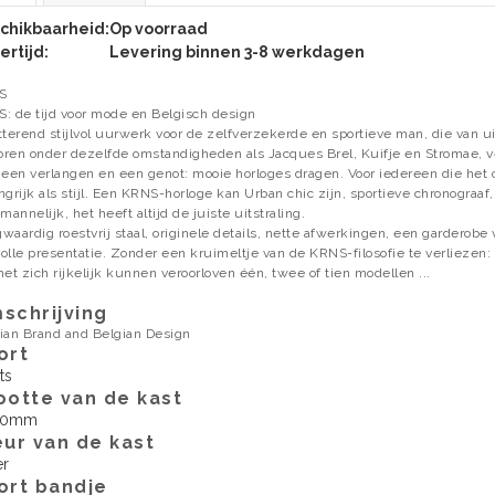
chikbaarheid:
Op voorraad
ertijd:
Levering binnen 3-8 werkdagen
S
: de tijd voor mode en Belgisch design
tterend stijlvol uurwerk voor de zelfverzekerde en sportieve man, die van u
ren onder dezelfde omstandigheden als Jacques Brel, Kuifje en Stromae, v
 een verlangen en een genot: mooie horloges dragen. Voor iedereen die het op 
ngrijk als stijl. Een KRNS-horloge kan Urban chic zijn, sportieve chronograaf, 
amannelijk, het heeft altijd de juiste uitstraling.
waardig roestvrij staal, originele details, nette afwerkingen, een garderobe 
lvolle presentatie. Zonder een kruimeltje van de KRNS-filosofie te verliezen
het zich rijkelijk kunnen veroorloven één, twee of tien modellen ...
mschrijving
ian Brand and Belgian Design
ort
ts
ootte van de kast
00mm
eur van de kast
er
ort bandje