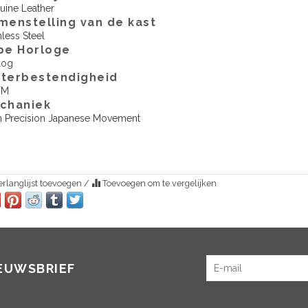
uine Leather
menstelling van de kast
nless Steel
pe Horloge
log
terbestendigheid
TM
echaniek
h Precision Japanese Movement
rlanglijst toevoegen
/
Toevoegen om te vergelijken
IEUWSBRIEF