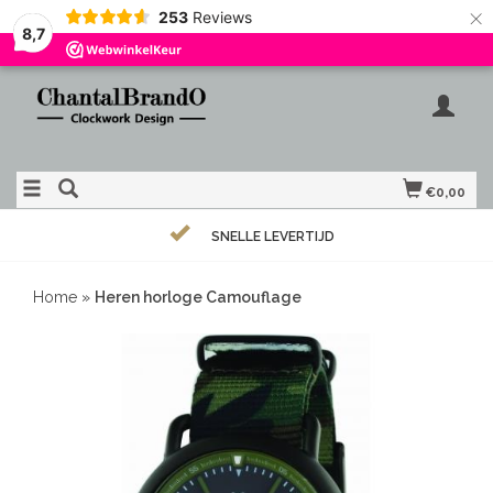
×
253
Reviews
8,7
€0,00
SNELLE LEVERTIJD
Home
»
Heren horloge Camouflage