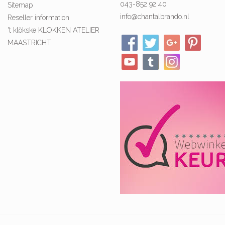
043-852 92 40
Sitemap
info@chantalbrando.nl
Reseller information
't klökske KLOKKEN ATELIER
MAASTRICHT