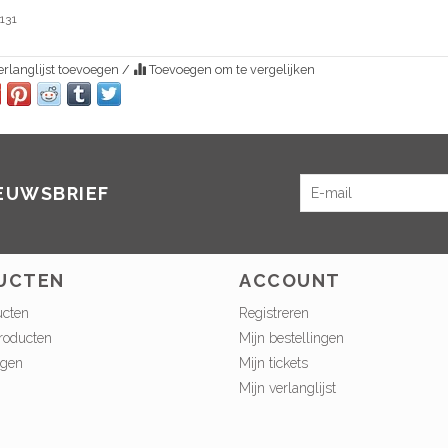
131
rlanglijst toevoegen
/
Toevoegen om te vergelijken
IEUWSBRIEF
UCTEN
ACCOUNT
ucten
Registreren
roducten
Mijn bestellingen
ngen
Mijn tickets
Mijn verlanglijst