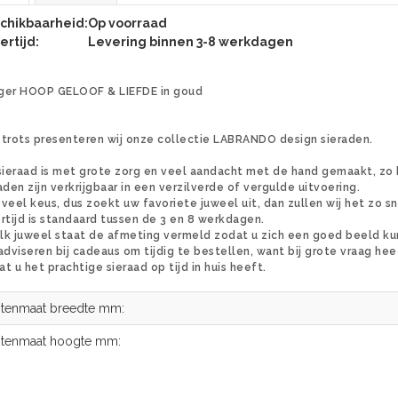
chikbaarheid:
Op voorraad
ertijd:
Levering binnen 3-8 werkdagen
ger HOOP GELOOF & LIEFDE in goud
trots presenteren wij onze collectie LABRANDO design sieraden.
sieraad is met grote zorg en veel aandacht met de hand gemaakt, zo k
aden zijn verkrijgbaar in een verzilverde of vergulde uitvoering.
s veel keus, dus zoekt uw favoriete juweel uit, dan zullen wij het zo 
rtijd is standaard tussen de 3 en 8 werkdagen.
 elk juweel staat de afmeting vermeld zodat u zich een goed beeld k
adviseren bij cadeaus om tijdig te bestellen, want bij grote vraag hee
t u het prachtige sieraad op tijd in huis heeft.
itenmaat breedte mm:
itenmaat hoogte mm: