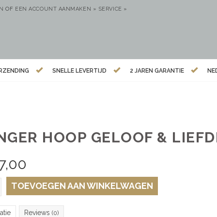
EN
OF
EEN ACCOUNT AANMAKEN »
SERVICE »
ERZENDING
SNELLE LEVERTIJD
2 JAREN GARANTIE
NE
NGER HOOP GELOOF & LIEFD
7,00
TOEVOEGEN AAN WINKELWAGEN
atie
Reviews
(0)