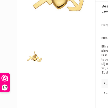
Bes
Lev
Han
Met 
Elk 
sier
Er i
leve
B
ij
Wij 
Zoda
Bu
8,7
Bu