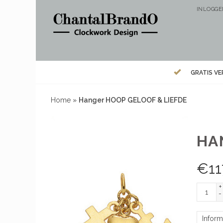
INLOGG
GRATIS V
Home
»
Hanger HOOP GELOOF & LIEFDE
HA
€
11
+
-
Inform