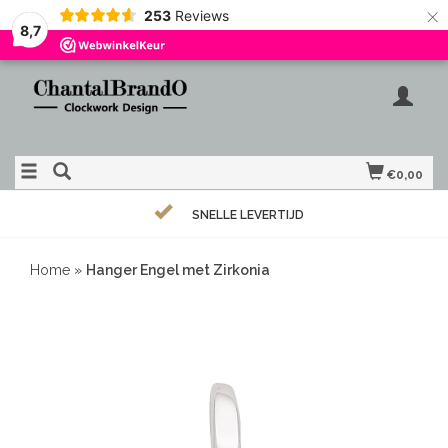
×
253
Reviews
8,7
€0,00
SNELLE LEVERTIJD
Home
»
Hanger Engel met Zirkonia