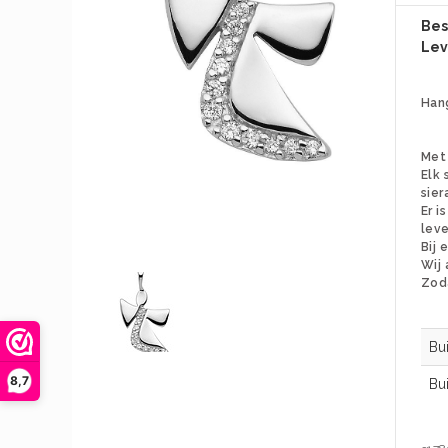
Bes
Lev
Hang
Met 
Elk 
sier
Er i
leve
Bij 
Wij 
Zoda
Bu
8,7
Bu