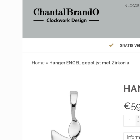
INLOGG
GRATIS V
Home
»
Hanger ENGEL gepolijst met Zirkonia
HA
€
5
+
-
Inform