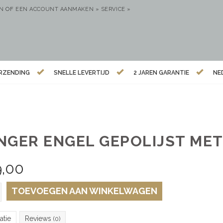
EN
OF
EEN ACCOUNT AANMAKEN »
SERVICE »
ERZENDING
SNELLE LEVERTIJD
2 JAREN GARANTIE
NE
NGER ENGEL GEPOLIJST MET
9,00
TOEVOEGEN AAN WINKELWAGEN
atie
Reviews
(0)