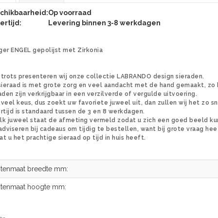
chikbaarheid:
Op voorraad
ertijd:
Levering binnen 3-8 werkdagen
er ENGEL gepolijst met Zirkonia
trots presenteren wij onze collectie LABRANDO design sieraden.
sieraad is met grote zorg en veel aandacht met de hand gemaakt, zo k
aden zijn verkrijgbaar in een verzilverde of vergulde uitvoering.
s veel keus, dus zoekt uw favoriete juweel uit, dan zullen wij het zo 
rtijd is standaard tussen de 3 en 8 werkdagen.
elk juweel staat de afmeting vermeld zodat u zich een goed beeld k
adviseren bij cadeaus om tijdig te bestellen, want bij grote vraag hee
t u het prachtige sieraad op tijd in huis heeft.
itenmaat breedte mm:
itenmaat hoogte mm: