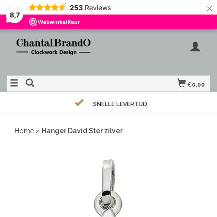
×
253
Reviews
8,7
€0,00
SNELLE LEVERTIJD
Home
»
Hanger David Ster zilver