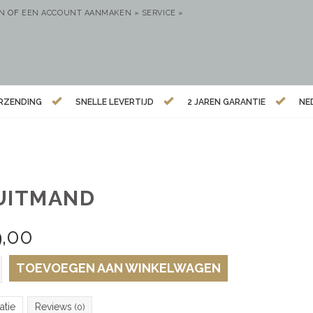
EN
OF
EEN ACCOUNT AANMAKEN »
SERVICE »
ERZENDING
SNELLE LEVERTIJD
2 JAREN GARANTIE
NE
UITMAND
9,00
TOEVOEGEN AAN WINKELWAGEN
atie
Reviews
(0)