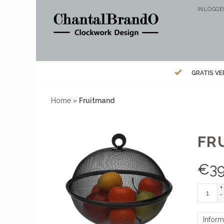
INLOGG
GRATIS V
Home
»
Fruitmand
FR
€
3
+
-
Inform