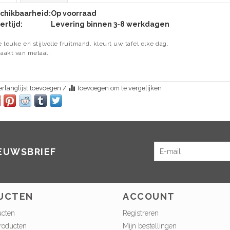
chikbaarheid:
Op voorraad
ertijd:
Levering binnen 3-8 werkdagen
 leuke en stijlvolle fruitmand, kleurt uw tafel elke dag.
akt van metaal.
rlanglijst toevoegen
/
Toevoegen om te vergelijken
IEUWSBRIEF
UCTEN
ACCOUNT
ucten
Registreren
roducten
Mijn bestellingen