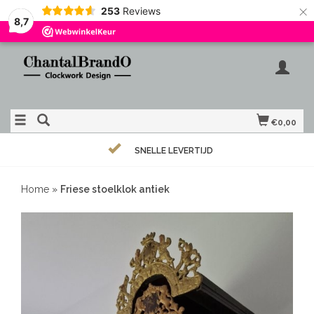
×
253
Reviews
8,7
€0,00
SNELLE LEVERTIJD
Home
»
Friese stoelklok antiek