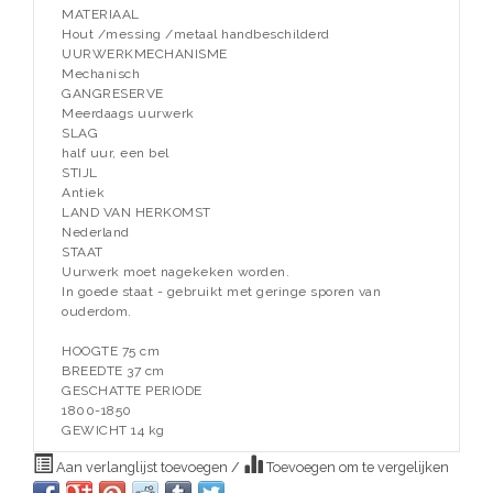
MATERIAAL
Hout /messing /metaal handbeschilderd
UURWERKMECHANISME
Mechanisch
GANGRESERVE
Meerdaags uurwerk
SLAG
half uur, een bel
STIJL
Antiek
LAND VAN HERKOMST
Nederland
STAAT
Uurwerk moet nagekeken worden.
In goede staat - gebruikt met geringe sporen van
ouderdom.
HOOGTE 75 cm
BREEDTE 37 cm
GESCHATTE PERIODE
1800-1850
GEWICHT 14 kg
Aan verlanglijst toevoegen
/
Toevoegen om te vergelijken