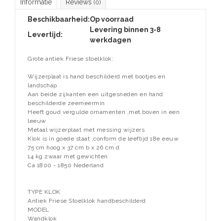
Informatie
Reviews
(0)
Beschikbaarheid:
Op voorraad
Levering binnen 3-8
Levertijd:
werkdagen
Grote antiek Friese stoelklok:
Wijzerplaat is hand beschilderd met bootjes en
landschap
Aan beide zijkanten een uitgesneden en hand
beschilderde zeemeermin
Heeft goud vergulde ornamenten ,met boven in een
leeuw
Metaal wijzerplaat met messing wijzers
Klok is in goede staat ,conform de leeftijd 18e eeuw
75 cm hoog x 37 cm b x 26 cm d
14 kg zwaar met gewichten
Ca 1800 - 1850 Nederland
TYPE KLOK
Antiek Friese Stoelklok handbeschilderd
MODEL
Wandklok