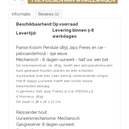
Informatie
Reviews
(0)
Beschikbaarheid:
Op voorraad
Levering binnen 3-8
Levertijd:
werkdagen
Franse Kolom Pendule 1855 Japy Freres en cie -
palissanderhout - 19e eeuw
Mechanisch - 8 dagen-uurwerk - half uur, een bel
De kolompendule, ca. 1855, heeft een palissanderhouten
kast gedraaid houten pilaren en een emaillen
wijzerplaat,met een zeer weinig voorkomende slinger.
Het 8-daags uurwerk heeft een lichte mooie
bescheiden belslag.
Is gemerkt met Japy Freres & Cie, MEDAILLE
d'Honneur, 1855
De maat is 38 x 18 x 27 cm.
Palissander hout
Uurwerkmechanisme: Mechanisch
Gangreserve: 8 dagen-uurwerk
Slag: half uur, een bel