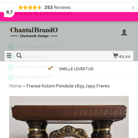
×
253
Reviews
8,7
€0,00
SNELLE LEVERTIJD
Home
»
Franse Kolom Pendule 1855 Japy Freres