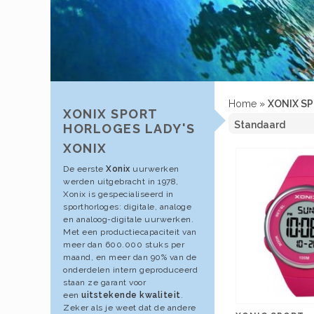
Home
»
XONIX SP
XONIX SPORT
HORLOGES LADY'S
XONIX
De eerste
Xonix
uurwerken
werden uitgebracht in 1978,
Xonix is gespecialiseerd in
sporthorloges: digitale, analoge
en analoog-digitale uurwerken.
Met een productiecapaciteit van
meer dan 600.000 stuks per
maand, en meer dan 90% van de
onderdelen intern geproduceerd
staan ze garant voor
een
uitstekende kwaliteit
.
Zeker als je weet dat de andere