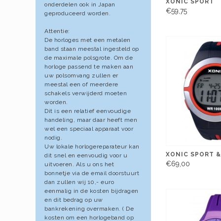
XONIC SPORT
onderdelen ook in Japan
€59,75
geproduceerd worden.
Attentie:
De horloges met een metalen
band staan meestal ingesteld op
de maximale polsgrote. Om de
horloge passend te maken aan
uw polsomvang zullen er
meestal een of meerdere
schakels verwijderd moeten
worden.
Dit is een relatief eenvoudige
handeling, maar daar heeft men
wel een speciaal apparaat voor
nodig.
Uw lokale horlogereparateur kan
XONIC SPORT &
dit snel en eenvoudig voor u
€69,00
uitvoeren. Als u ons het
bonnetje via de email doorstuurt
dan zullen wij 10,- euro
eenmalig in de kosten bijdragen
en dit bedrag op uw
bankrekening overmaken. ( De
kosten om een horlogeband op