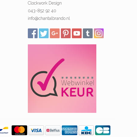
Clockwork Design
043-852 92 40
info@chantalbrando.nl