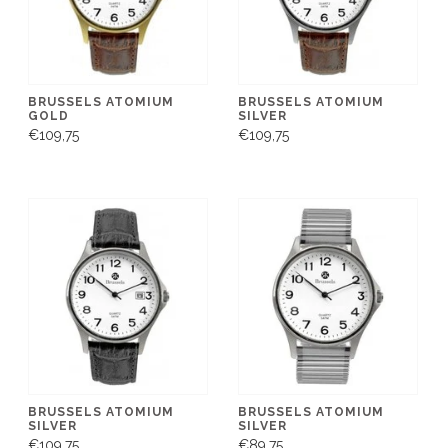
BRUSSELS ATOMIUM
BRUSSELS ATOMIUM
GOLD
SILVER
€109,75
€109,75
BRUSSELS ATOMIUM
BRUSSELS ATOMIUM
SILVER
SILVER
€109,75
€89,75