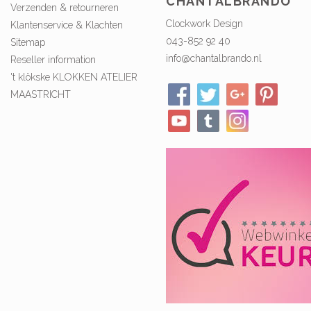
CHANTALBRANDO
Verzenden & retourneren
Clockwork Design
Klantenservice & Klachten
043-852 92 40
Sitemap
info@chantalbrando.nl
Reseller information
't klökske KLOKKEN ATELIER
MAASTRICHT