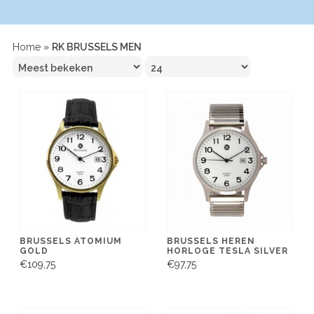
Home
»
RK BRUSSELS MEN
BRUSSELS ATOMIUM
BRUSSELS HEREN
GOLD
HORLOGE TESLA SILVER
€109,75
€97,75