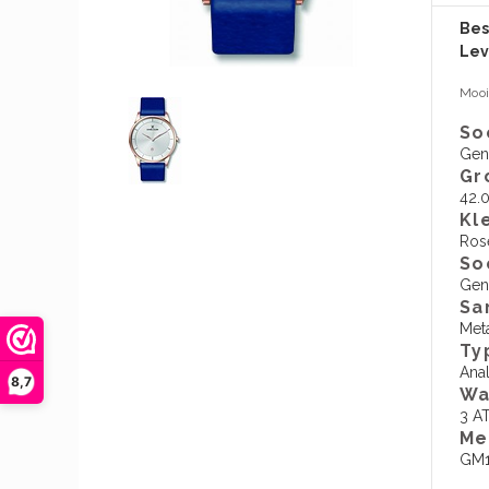
Bes
Lev
Mooi
So
Gen
Gr
42.
Kl
Ros
So
Gen
Sa
Met
Ty
Ana
8,7
Wa
3 A
​M
GM1