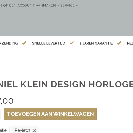
EN
OF
EEN ACCOUNT AANMAKEN »
SERVICE »
ERZENDING
SNELLE LEVERTIJD
2 JAREN GARANTIE
NE
NIEL KLEIN DESIGN HORLOG
7,00
TOEVOEGEN AAN WINKELWAGEN
atie
Reviews
(0)