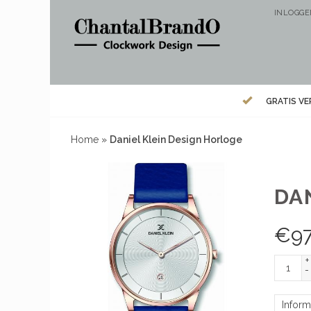
INLOGG
GRATIS V
Home
»
Daniel Klein Design Horloge
DA
€
9
+
-
Inform