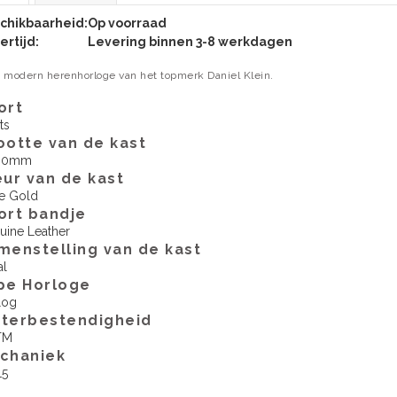
chikbaarheid:
Op voorraad
ertijd:
Levering binnen 3-8 werkdagen
 modern herenhorloge van het topmerk Daniel Klein.
ort
ts
ootte van de kast
00mm
eur van de kast
e Gold
ort bandje
uine Leather
menstelling van de kast
al
pe Horloge
log
terbestendigheid
TM
echaniek
5