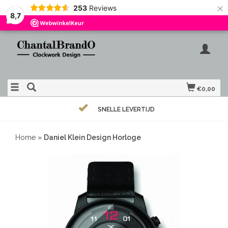
×
253
Reviews
8,7
€0,00
SNELLE LEVERTIJD
Home
»
Daniel Klein Design Horloge