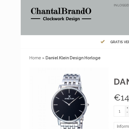
INLOGG
GRATIS V
Home
»
Daniel Klein Design Horloge
DA
€
14
+
-
Inform