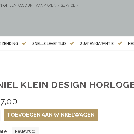
EN
OF
EEN ACCOUNT AANMAKEN »
SERVICE »
ERZENDING
SNELLE LEVERTIJD
2 JAREN GARANTIE
NE
NIEL KLEIN DESIGN HORLOG
7,00
TOEVOEGEN AAN WINKELWAGEN
atie
Reviews
(0)