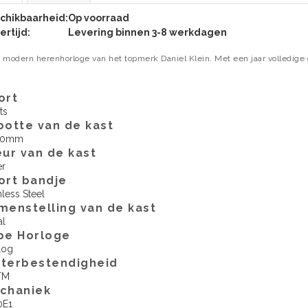
chikbaarheid:
Op voorraad
ertijd:
Levering binnen 3-8 werkdagen
 modern herenhorloge van het topmerk Daniel Klein. Met een jaar volledige 
ort
ts
ootte van de kast
00mm
eur van de kast
er
ort bandje
nless Steel
menstelling van de kast
al
pe Horloge
log
terbestendigheid
TM
echaniek
0E1