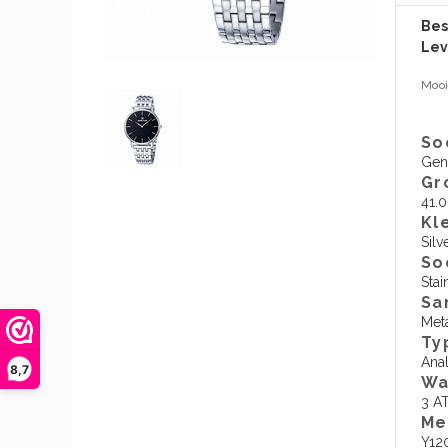
Bes
Lev
Mooi
So
Gen
Gr
41.
Kl
Silv
So
Stai
Sa
Met
Ty
Ana
8,7
Wa
3 A
​M
Y12