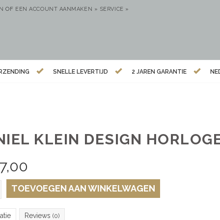
EN
OF
EEN ACCOUNT AANMAKEN »
SERVICE »
ERZENDING
SNELLE LEVERTIJD
2 JAREN GARANTIE
NE
NIEL KLEIN DESIGN HORLOGE
7,00
TOEVOEGEN AAN WINKELWAGEN
atie
Reviews
(0)