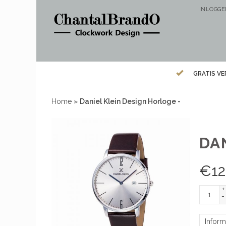
INLOGG
GRATIS V
Home
»
Daniel Klein Design Horloge -
DA
€
12
+
-
Inform