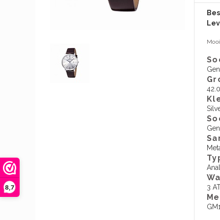
Bes
Lev
Mooi
So
Gen
Gr
42.
Kl
Silv
So
Gen
Sa
Met
Ty
Ana
Wa
3 A
8,7
​M
GM1