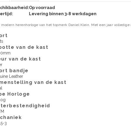
chikbaarheid:
Op voorraad
ertijd:
Levering binnen 3-8 werkdagen
 modern herenhorloge van het topmerk Daniel Klein. Met een jaar volledige 
ort
ts
ootte van de kast
00mm
eur van de kast
er
ort bandje
uine Leather
menstelling van de kast
al
pe Horloge
log
terbestendigheid
TM
echaniek
5-3