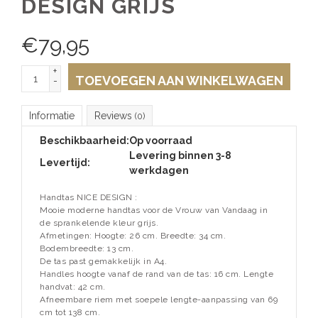
DESIGN GRIJS
€
79,95
+
TOEVOEGEN AAN WINKELWAGEN
-
Informatie
Reviews
(0)
Beschikbaarheid:
Op voorraad
Levering binnen 3-8
Levertijd:
werkdagen
Handtas NICE DESIGN :
Mooie moderne handtas voor de Vrouw van Vandaag in
de sprankelende kleur grijs.
Afmetingen: Hoogte: 26 cm. Breedte: 34 cm.
Bodembreedte: 13 cm.
De tas past gemakkelijk in A4.
Handles hoogte vanaf de rand van de tas: 16 cm. Lengte
handvat: 42 cm.
Afneembare riem met soepele lengte-aanpassing van 69
cm tot 138 cm.