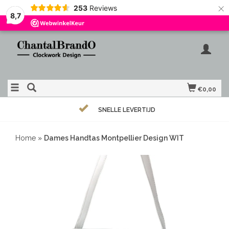
×
253
Reviews
8,7
€0,00
SNELLE LEVERTIJD
Home
»
Dames Handtas Montpellier Design WIT