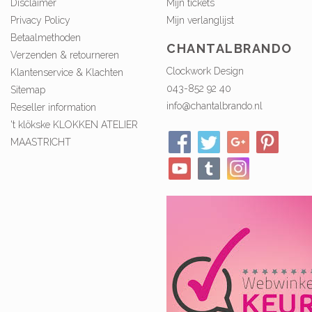
Disclaimer
Mijn tickets
Privacy Policy
Mijn verlanglijst
Betaalmethoden
CHANTALBRANDO
Verzenden & retourneren
Clockwork Design
Klantenservice & Klachten
043-852 92 40
Sitemap
info@chantalbrando.nl
Reseller information
't klökske KLOKKEN ATELIER
MAASTRICHT