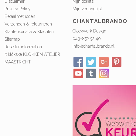
Disclaimer
Mijn tickets
Privacy Policy
Mijn verlanglijst
Betaalmethoden
CHANTALBRANDO
Verzenden & retourneren
Clockwork Design
Klantenservice & Klachten
043-852 92 40
Sitemap
info@chantalbrando.nl
Reseller information
't klökske KLOKKEN ATELIER
MAASTRICHT