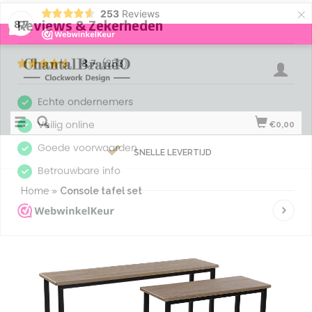
×
253
Reviews
8,7
€0,00
SNELLE LEVERTIJD
Home
»
Console tafel set