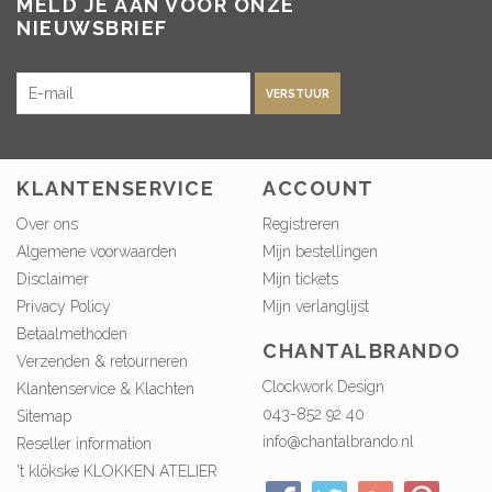
MELD JE AAN VOOR ONZE
NIEUWSBRIEF
VERSTUUR
KLANTENSERVICE
ACCOUNT
Over ons
Registreren
Algemene voorwaarden
Mijn bestellingen
Disclaimer
Mijn tickets
Privacy Policy
Mijn verlanglijst
Betaalmethoden
CHANTALBRANDO
Verzenden & retourneren
Clockwork Design
Klantenservice & Klachten
043-852 92 40
Sitemap
info@chantalbrando.nl
Reseller information
't klökske KLOKKEN ATELIER