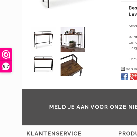
Bes
Lev
Mooi
Widt
Leng
Heig
Een
8,7
Aan ve
MELD JE AAN VOOR ONZE N
KLANTENSERVICE
PROD