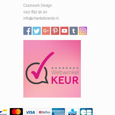
Clockwork Design
043-852 92 40
info@chantalbrando.nl