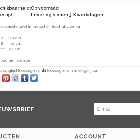
chikbaarheid:
Op voorraad
ertijd:
Levering binnen 3-8 werkdagen
e console tafel in metaal en hout uitvoering.
h:
110 cm.
th:
30 cm.
ht:
92 cm.
voudige montage
rlanglijst toevoegen
/
Toevoegen om te vergelijken
IEUWSBRIEF
UCTEN
ACCOUNT