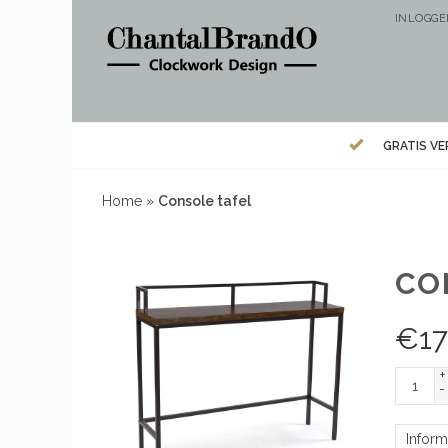
INLOGG
GRATIS V
Home
»
Console tafel
CO
€
1
+
-
Inform