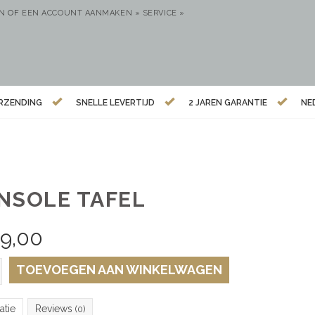
EN
OF
EEN ACCOUNT AANMAKEN »
SERVICE »
ERZENDING
SNELLE LEVERTIJD
2 JAREN GARANTIE
NE
NSOLE TAFEL
79,00
TOEVOEGEN AAN WINKELWAGEN
atie
Reviews
(0)