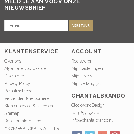
MELD JE AAN VOOR ONZE
NIEUWSBRIEF
VERSTUUR
KLANTENSERVICE
ACCOUNT
Over ons
Registreren
Algemene voorwaarden
Mijn bestellingen
Disclaimer
Mijn tickets
Privacy Policy
Mijn verlanglijst
Betaalmethoden
CHANTALBRANDO
Verzenden & retourneren
Clockwork Design
Klantenservice & Klachten
043-852 92 40
Sitemap
info@chantalbrando.nl
Reseller information
't klökske KLOKKEN ATELIER